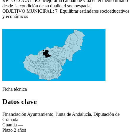
Ágata
RETO LOCAL: R3. Mejorar la calidad de vida en el medio urbano
desde. la condición de su dualidad socioespacial
Asistente virt
OBJETIVO MUNICIPAL: 7. Equilibrar estándares socioeducativos
y económicos
Ficha técnica
Datos clave
Financiación
Ayuntamiento, Junta de Andalucía, Diputación de
Granada
Cuantía
—
Plazo
2 años