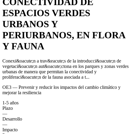
CONECTIVIDAD DE
ESPACIOS VERDES
URBANOS Y
PERIURBANOS, EN FLORA
Y FAUNA
Conexi&oacute;n a trav&eacute;s de la introducci&oacute;n de
vegetaci&oacute;n aut&oacute;ctona en los parques y zonas verdes
urbanas de manera que permitan la conectividad y
proliferaci&oacute;n de la fauna asociada a t...
OE3 — Prevenir y reducir los impactos del cambio climático y
mejorar la resiliencia
1-5 años
Plazo
—
Desarrollo
—
Impacto