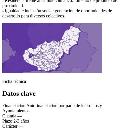
- Resiliencia frente al cambio climático: fomento de producto de
Asistente virt
proximidad.
- Igualdad e inclusión social: generación de oportunidades de
desarrollo para diversos colectivos.
Ficha técnica
Datos clave
Financiación
Autofinanciación por parte de los socios y
Ayuntamientos
Cuantía
—
Plazo
2-3 años
Carácter
—