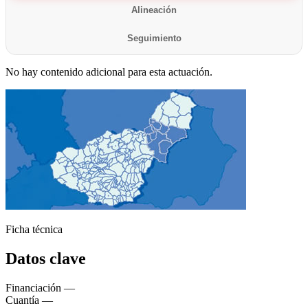
Alineación
Seguimiento
No hay contenido adicional para esta actuación.
Ficha técnica
Ágata
Datos clave
Asistente virt
Financiación
—
Cuantía
—