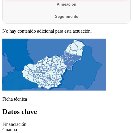
Alineación
Seguimiento
No hay contenido adicional para esta actuación.
Ficha técnica
Ágata
Datos clave
Asistente virt
Financiación
—
Cuantía
—